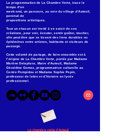
La programmation de La Chambre Verte, trace le
temps d’un
week-end, un parcours, au sein du village d’Auteuil,
ponctué de
propositions artistiques.
Tout un chacun est invité à se saisir de ces
créations, pour voir, écouter, sentir goûter, toucher,
afin peut-être que se tissent des liens durables ou
éphémères entre artistes, habitants et visiteurs de
passage.
Cette volonté de partage, de faire-ensemble est à
l’origine de La Chambre Verte, portée par Madame
Martine Delaplace, Maire d’Auteuil, Madame
Géraldine Gomez, programmatrice culturelle au
Centre Pompidou et Madame Sophie Pepin,
professeur de lettre et d’histoire en lycée
professionnel.
La chambre verte d'Auteuil
2 bis rue des chataigniers
60390 Auteuil Oise